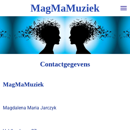
MagMaMuziek
Ga
direct
naar
de
hoofdinhoud
Contactgegevens
MagMaMuziek
Magdalena Maria Jarczyk